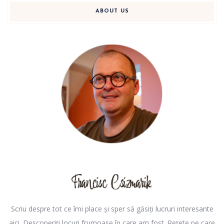
ABOUT US
Scriu despre tot ce îmi place și sper să găsiți lucruri interesante
aici. Descoperiți locuri frumoase în care am fost. Rețete pe care