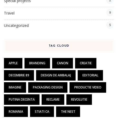
2
Special projects
9
Travel
5
Uncategorized
TAG CLOUD
APPLE
BRANDING
CANON
CREATIE
DECEMBRIE 89
DESIGN DE AMBALAJ
EDITORIAL
IMAGINE
PACKAGING DESIGN
PRODUCTIE VIDEO
PUTINA DECENTA
RECLAME
REVOLUTIE
ROMANIA
STIATI CA
THE NEST