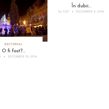
În dubii…
by
CIZI
DECEMBER 3, 2014
EDITORIAL
O fi fost?…
I
DECEMBER 15, 2014