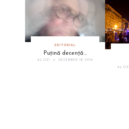
EDITORIAL
Puțină decență…
by
CIZI
DECEMBER 18, 2014
by
CIZ