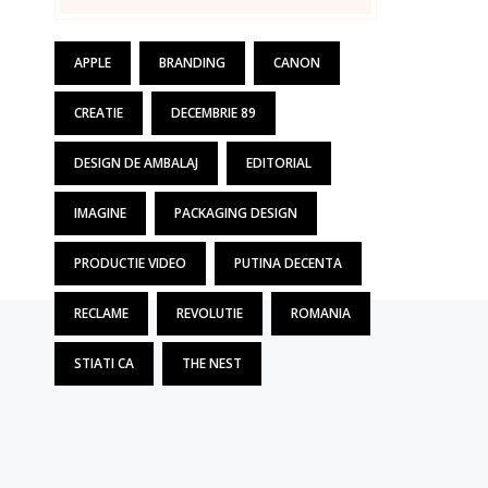
APPLE
BRANDING
CANON
CREATIE
DECEMBRIE 89
DESIGN DE AMBALAJ
EDITORIAL
IMAGINE
PACKAGING DESIGN
PRODUCTIE VIDEO
PUTINA DECENTA
RECLAME
REVOLUTIE
ROMANIA
STIATI CA
THE NEST