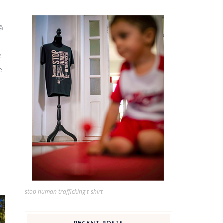
să
e
e
stop human trafficking t-shirt