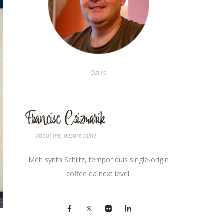
Cizi.ro
about me, despre mine
Meh synth Schlitz, tempor duis single-origin
coffee ea next level.