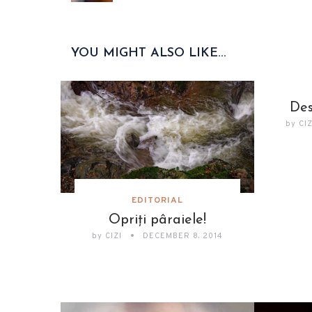
YOU MIGHT ALSO LIKE...
Des
by
CI
EDITORIAL
Opriți pâraiele!
by
CIZI
DECEMBER 8, 2014