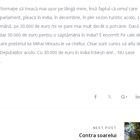
informație să treacă mai ușor pe lângă mine, însă faptul că omul care
arlament, pleacă în India, în decembrie, în plin sezon turistic acolo, 
ămână, pe 30.000 de euro mi se pare mai mult decât o porcărie. Dacă
 dar 30.000 de euro pentru o săptămână în India? E enorm!!! Pe cale d
re prietenul lui Mihai Viteazu le va cheltui. Chiar sunt curios să aflu d
 Deputaților acolo. Cu 30.000 de euro în India trăiești ani!… NU șase
i…
NEXT POST
Contra soarelui