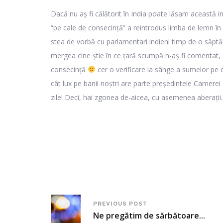
Dacă nu aș fi călătorit în India poate lăsam această 
“pe cale de consecință” a reintrodus limba de lemn în p
stea de vorbă cu parlamentari indieni timp de o săpt
mergea cine știe în ce țară scumpă n-aș fi comentat,
consecință
cer o verificare la sânge a sumelor pe ca
cât lux pe banii noștri are parte președintele Camerei
zile! Deci, hai zgonea de-aicea, cu asemenea aberați
PREVIOUS POST
Ne pregătim de sărbătoare...