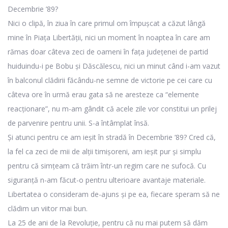
Decembrie ’89?
Nici o clipă, în ziua în care primul om împușcat a căzut lângă
mine în Piața Libertății, nici un moment în noaptea în care am
rămas doar câteva zeci de oameni în fața județenei de partid
huiduindu-i pe Bobu și Dăscălescu, nici un minut când i-am vazut
în balconul clădirii făcându-ne semne de victorie pe cei care cu
câteva ore în urmă erau gata să ne aresteze ca “elemente
reacționare”, nu m-am gândit că acele zile vor constitui un prilej
de parvenire pentru unii. S-a întâmplat însă.
Și atunci pentru ce am ieșit în stradă în Decembrie ’89? Cred că,
la fel ca zeci de mii de alții timișoreni, am ieșit pur și simplu
pentru că simțeam că trăim într-un regim care ne sufocă. Cu
siguranță n-am făcut-o pentru ulterioare avantaje materiale.
Libertatea o consideram de-ajuns și pe ea, fiecare speram să ne
clădim un viitor mai bun.
La 25 de ani de la Revoluție, pentru că nu mai putem să dăm