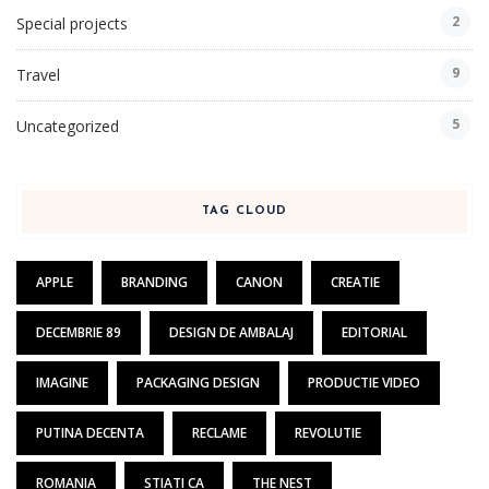
2
Special projects
9
Travel
5
Uncategorized
TAG CLOUD
APPLE
BRANDING
CANON
CREATIE
DECEMBRIE 89
DESIGN DE AMBALAJ
EDITORIAL
IMAGINE
PACKAGING DESIGN
PRODUCTIE VIDEO
PUTINA DECENTA
RECLAME
REVOLUTIE
ROMANIA
STIATI CA
THE NEST