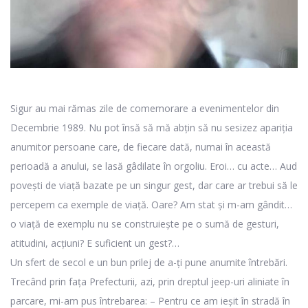
Sigur au mai rămas zile de comemorare a evenimentelor din
Decembrie 1989. Nu pot însă să mă abțin să nu sesizez apariția
anumitor persoane care, de fiecare dată, numai în această
perioadă a anului, se lasă gâdilate în orgoliu. Eroi… cu acte… Aud
povești de viață bazate pe un singur gest, dar care ar trebui să le
percepem ca exemple de viață. Oare? Am stat și m-am gândit…
o viață de exemplu nu se construiește pe o sumă de gesturi,
atitudini, acțiuni? E suficient un gest?…
Un sfert de secol e un bun prilej de a-ți pune anumite întrebări.
Trecând prin fața Prefecturii, azi, prin dreptul jeep-uri aliniate în
parcare, mi-am pus întrebarea: – Pentru ce am ieșit în stradă în